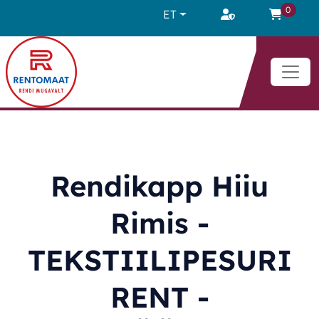
Liigu sisu juurde
0
ET
Rendikapp Hiiu
Rimis -
TEKSTIILIPESURI
RENT -