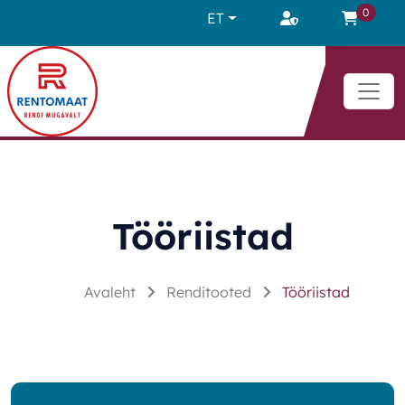
Liigu sisu juurde
0
ET
Tööriistad
Avaleht
Renditooted
Tööriistad