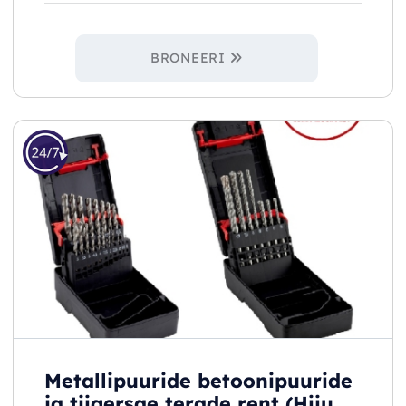
BRONEERI
Metallipuuride betoonipuuride
ja tiigersae terade rent (Hiiu